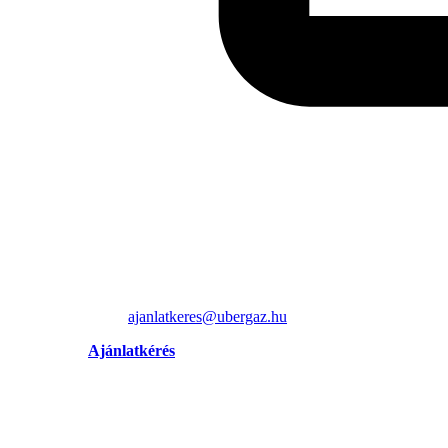
ajanlatkeres@ubergaz.hu
Ajánlatkérés