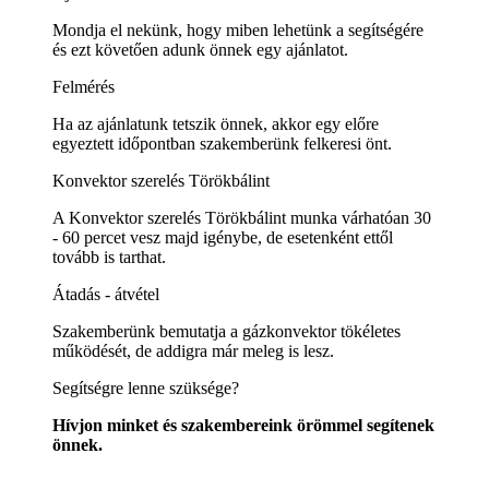
Mondja el nekünk, hogy miben lehetünk a segítségére
és ezt követően adunk önnek egy ajánlatot.
Felmérés
Ha az ajánlatunk tetszik önnek, akkor egy előre
egyeztett időpontban szakemberünk felkeresi önt.
Konvektor szerelés Törökbálint
A Konvektor szerelés Törökbálint munka várhatóan 30
- 60 percet vesz majd igénybe, de esetenként ettől
tovább is tarthat.
Átadás - átvétel
Szakemberünk bemutatja a gázkonvektor tökéletes
működését, de addigra már meleg is lesz.
Segítségre lenne szüksége?
Hívjon minket és szakembereink örömmel segítenek
önnek.