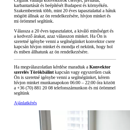
Cégünk vállalja konvektorok cseréjét, javítását,
karbantartását és beépítését Budapest és környékén.
Szakembereink több, mint 20 éves tapasztalattal a hátuk
mögött állnak az ön rendelkezésére, hívjon minket és
mi örömmel segítünk.
Válassza a 20 éves tapasztalatot, a kiváló minőséget és
a kedvező árakat, azaz válasszon minket. Ha Ön is
szeretné igénybe venni a segítségünket konvektor csere
kapcsán hívjon minket és mondja el nekünk, hogy hol
és miben állhatunk az ön rendelkezésére.
Ha megválaszolatlan kérdése maradtak a
Konvektor
szerelés Törökbálint
kapcsán vagy egyszerűen csak
Ön is szeretné igénybe venni a segítségünket, kérem
hívjon minket munkanapokon 06:00 – 22:00 óra között
a +36 (70) 881 20 08 telefonszámunkon és mi örömmel
segítünk
Ajánlatkérés