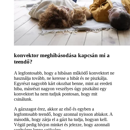
konvektor meghibásodása kapcsán mi a
teendő?
A legfontosabb, hogy a hibásan működő konvektort ne
használja tovább, ne keresse a hibát és ne piszkálja.
Egyrészt nagyobb kárt okozhat benne, mint az eredeti
hiba, másrészt nagyon veszélyes úgy piszkálni egy
konvektort ha nem tudjuk pontosan, hogy mit
csinálunk.
A gázszagot érez, akkor az első és egyben a
legfontosabb teendő, hogy azonnal nyisson ablakot. A
második, hogy zárja el a gázt ha tudja, hogyan kell.
Végül pedig hívjon minket és jelezze, hogy azonnali
segítségre lenne szüksége.