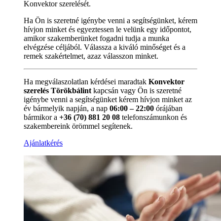
Konvektor szerelését.
Ha Ön is szeretné igénybe venni a segítségünket, kérem
hívjon minket és egyeztessen le velünk egy időpontot,
amikor szakemberünket fogadni tudja a munka
elvégzése céljából. Válassza a kiváló minőséget és a
remek szakértelmet, azaz válasszon minket.
Ha megválaszolatlan kérdései maradtak
Konvektor
szerelés Törökbálint
kapcsán vagy Ön is szeretné
igénybe venni a segítségünket kérem hívjon minket az
év bármelyik napján, a nap
06:00 – 22:00
órájában
bármikor a
+36 (70) 881 20 08
telefonszámunkon és
szakembereink örömmel segítenek.
Ajánlatkérés