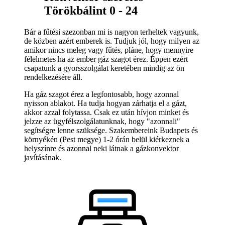
Törökbálint 0 - 24
Bár a fűtési szezonban mi is nagyon terheltek vagyunk,
de közben azért emberek is. Tudjuk jól, hogy milyen az
amikor nincs meleg vagy fűtés, pláne, hogy mennyire
félelmetes ha az ember gáz szagot érez. Éppen ezért
csapatunk a gyorsszolgálat keretében mindig az ön
rendelkezésére áll.
Ha gáz szagot érez a legfontosabb, hogy azonnal
nyisson ablakot. Ha tudja hogyan zárhatja el a gázt,
akkor azzal folytassa. Csak ez után hívjon minket és
jelzze az ügyfélszolgálatunknak, hogy "azonnali"
segítségre lenne szüksége. Szakembereink Budapets és
környékén (Pest megye) 1-2 órán belül kiérkeznek a
helyszínre és azonnal neki látnak a gázkonvektor
javításának.