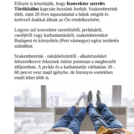
Először is köszönjük, hogy
Konvektor szerelés
Törökbálint
kapcsán hozzánk fordult. Szakembereink
több, mint 20 éves tapasztalattal a hátuk mögött és
kedvező árakkal állnak az Ön rendelkezésére.
Legyen szó konvektor szereléséről, javításáról,
cseréjéről vagy karbantartásáról, szakembereinkre
Budapest és környékén (Pest vármegye) egész területén
számíthat.
Szakembereink - raktárkészletről - alkatrészekkel
felszerelkezve érkeznek önhöz pontosan a megbeszélt
időpontban. A javítás és a karbantartás várhatóan 30 -
60 percet vesz majd igénybe, de bizonyos esetekben
ennél lehet több is.