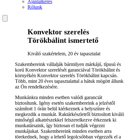
Ajánlatkérés
Rólunk
Konvektor szerelés
Törökbálint ismertető
Kiváló szakértelem, 20 év tapasztalat
Szakembereink vállalják bármilyen márkájú, típusú és
korú Konvektor szerelését garanciával Törökbálint és
környékén Konvektor szerelés Törökbálint kapcsán.
Több, mint 20 éves tapasztalattal a hátuk mögött állunk
az Ön rendelkezésére.
Munkánkra minden esetben valódi garanciát
biztosítunk. Igény esetén szakembereink a jelzéstől
számított 1 órán belül kiérkeznek a helyszínre és
megkezdik a munkát. Raktárkészletről biztosított kiváló
minőségű alkatrészekkel felszerelkezve érkeznek ki
munkatársaink, így biztosan el tudják végezni
munkájukat. Szakembereink minden esetben arra
törekednek, hogy a lehető legolcsóbban végezzék el a