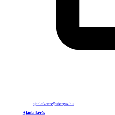
ajanlatkeres@ubergaz.hu
Ajánlatkérés