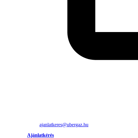
ajanlatkeres@ubergaz.hu
Ajánlatkérés