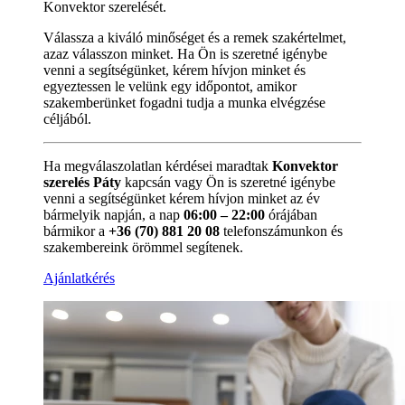
Konvektor szerelését.
Válassza a kiváló minőséget és a remek szakértelmet,
azaz válasszon minket. Ha Ön is szeretné igénybe
venni a segítségünket, kérem hívjon minket és
egyeztessen le velünk egy időpontot, amikor
szakemberünket fogadni tudja a munka elvégzése
céljából.
Ha megválaszolatlan kérdései maradtak
Konvektor
szerelés Páty
kapcsán vagy Ön is szeretné igénybe
venni a segítségünket kérem hívjon minket az év
bármelyik napján, a nap
06:00 – 22:00
órájában
bármikor a
+36 (70) 881 20 08
telefonszámunkon és
szakembereink örömmel segítenek.
Ajánlatkérés