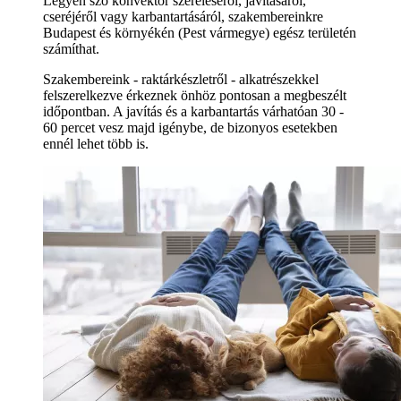
Legyen szó konvektor szereléséről, javításáról,
cseréjéről vagy karbantartásáról, szakembereinkre
Budapest és környékén (Pest vármegye) egész területén
számíthat.
Szakembereink - raktárkészletről - alkatrészekkel
felszerelkezve érkeznek önhöz pontosan a megbeszélt
időpontban. A javítás és a karbantartás várhatóan 30 -
60 percet vesz majd igénybe, de bizonyos esetekben
ennél lehet több is.