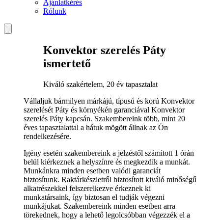
Ajánlatkérés
Rólunk
Konvektor szerelés Páty
ismertető
Kiváló szakértelem, 20 év tapasztalat
Vállaljuk bármilyen márkájú, típusú és korú Konvektor
szerelését Páty és környékén garanciával Konvektor
szerelés Páty kapcsán. Szakembereink több, mint 20
éves tapasztalattal a hátuk mögött állnak az Ön
rendelkezésére.
Igény esetén szakembereink a jelzéstől számított 1 órán
belül kiérkeznek a helyszínre és megkezdik a munkát.
Munkánkra minden esetben valódi garanciát
biztosítunk. Raktárkészletről biztosított kiváló minőségű
alkatrészekkel felszerelkezve érkeznek ki
munkatársaink, így biztosan el tudják végezni
munkájukat. Szakembereink minden esetben arra
törekednek, hogy a lehető legolcsóbban végezzék el a