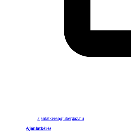
ajanlatkeres@ubergaz.hu
Ajánlatkérés